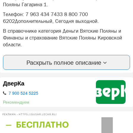
Поляны Гагарина 1.
Телефон: 7 963 434 7433 8 800 700
6202Дополнительный, Сегодня выходной.
В справочнике категория Деньги Вятские Поляны и
Финансы и страхование Вятские Поляны Кировской
области.
Вы можете оставить отзыв или оценить компанию:
Раскрыть полное описание
Блиц Финанс Вятские Поляны Вятские Поляны.
А так же, задать вопрос представителями фирмы: Блиц
Финанс Вятские Поляны в Вятских Полян.
ДверКа
7 900 524 5225
Нашли ошибку? Сообщите нам об этом!
Рекомендуем
РЕКЛАМА • HTTPS://GUSAR.LECAR.RU/