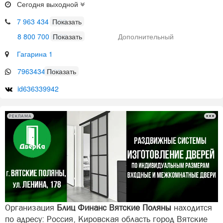
Сегодня выходной
7 963 434 7433
8 800 700 6202
Дополнительный
Гагарина 1
79634347433
id636339942
РЕКЛАМА
Организация
Блиц Финанс Вятские Поляны
находится
по адресу: Россия, Кировская область город Вятские